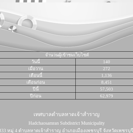
จำนวนผู้เข้าชมเว็บไซต์
วันนี้
140
เมื่อวาน
272
เดือนนี้
1,136
เดือนก่อน
8,451
ปีนี้
57,503
ปีก่อน
62,979
เทศบาลตำบลหาดเจ้าสำราญ
Hadchaosamran Subdistrict Municipality
 333 หมู่ 4 ตำบลหาดเจ้าสำราญ อำเภอเมืองเพชรบุรี จังหวัดเพชรบุร