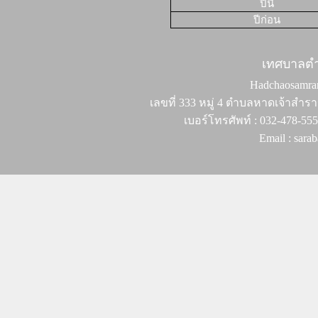
ปีนี้
ปีก่อน
เทศบาลต
Hadchaosamran 
เลขที่ 333 หมู่ 4 ตำบลหาดเจ้าสำรา
เบอร์โทรศัพท์ : 032-478-55
Email : sar