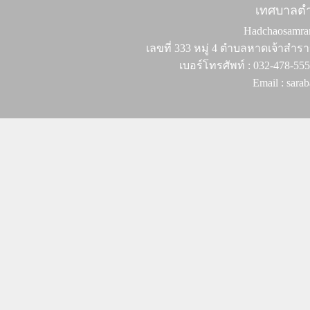
เทศบาลต
Hadchaosamran 
เลขที่ 333 หมู่ 4 ตำบลหาดเจ้าสำรา
เบอร์โทรศัพท์ : 032-478-55
Email : sar