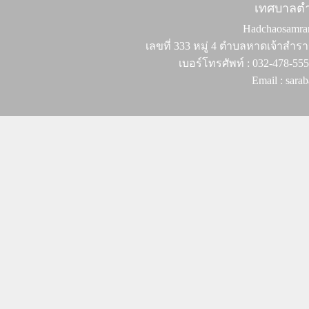
เทศบาลต
Hadchaosamran 
เลขที่ 333 หมู่ 4 ตำบลหาดเจ้าสำรา
เบอร์โทรศัพท์ : 032-478-55
Email : sar