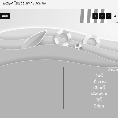
๒๕๖๙ โดยวิธีเฉพาะเจาะจง
กลับ
1
2
3
4
จำนวนผ
วันนี้
เมื่อวาน
เดือนนี้
เดือนก่อน
ปีนี้
ปีก่อน