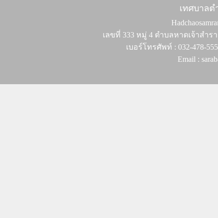
เทศบาลต
Hadchaosamran 
เลขที่ 333 หมู่ 4 ตำบลหาดเจ้าสำรา
เบอร์โทรศัพท์ : 032-478-55
Email : sar