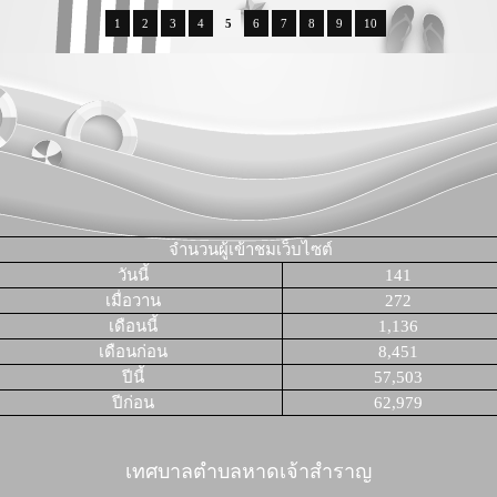
1
2
3
4
5
6
7
8
9
10
จำนวนผู้เข้าชมเว็บไซต์
วันนี้
141
เมื่อวาน
272
เดือนนี้
1,136
เดือนก่อน
8,451
ปีนี้
57,503
ปีก่อน
62,979
เทศบาลตำบลหาดเจ้าสำราญ