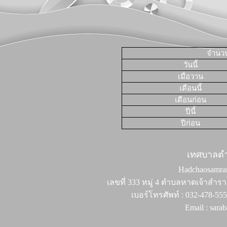
จำนวนผ
วันนี้
เมื่อวาน
เดือนนี้
เดือนก่อน
ปีนี้
ปีก่อน
เทศบาลต
Hadchaosamran 
เลขที่ 333 หมู่ 4 ตำบลหาดเจ้าสำรา
เบอร์โทรศัพท์ : 032-478-55
Email : sar