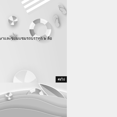
กษาและซ่อมแซมรถบรรทุก ๖ ล้อ
ต่อไป