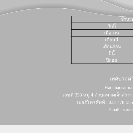
จำนวนผ
วันนี้
เมื่อวาน
เดือนนี้
เดือนก่อน
ปีนี้
ปีก่อน
เทศบาลต
Hadchaosamran 
เลขที่ 333 หมู่ 4 ตำบลหาดเจ้าสำรา
เบอร์โทรศัพท์ : 032-478-55
Email : sar