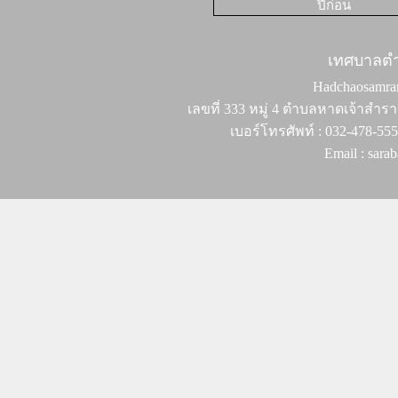
ปีก่อน
เทศบาลต
Hadchaosamran 
เลขที่ 333 หมู่ 4 ตำบลหาดเจ้าสำรา
เบอร์โทรศัพท์ : 032-478-55
Email : sar