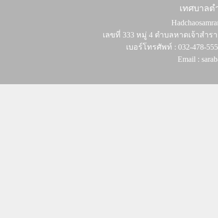
เทศบาลต
Hadchaosamran 
เลขที่ 333 หมู่ 4 ตำบลหาดเจ้าสำรา
เบอร์โทรศัพท์ : 032-478-55
Email : sar