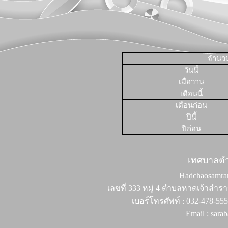
จำนวนผ
วันนี้
เมื่อวาน
เดือนนี้
เดือนก่อน
ปีนี้
ปีก่อน
เทศบาลต
Hadchaosamran 
เลขที่ 333 หมู่ 4 ตำบลหาดเจ้าสำรา
เบอร์โทรศัพท์ : 032-478-55
Email : sar