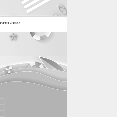
เฉพาะเจาะจง