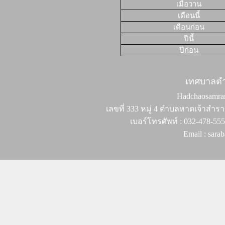
เมื่อวาน
เดือนนี้
เดือนก่อน
ปีนี้
ปีก่อน
เทศบาลต
Hadchaosamran 
เลขที่ 333 หมู่ 4 ตำบลหาดเจ้าสำรา
เบอร์โทรศัพท์ : 032-478-55
Email : sar