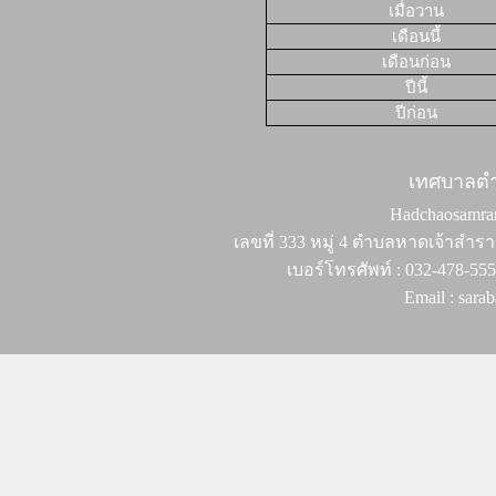
เมื่อวาน
เดือนนี้
เดือนก่อน
ปีนี้
ปีก่อน
เทศบาลต
Hadchaosamran 
เลขที่ 333 หมู่ 4 ตำบลหาดเจ้าสำรา
เบอร์โทรศัพท์ : 032-478-55
Email : sar