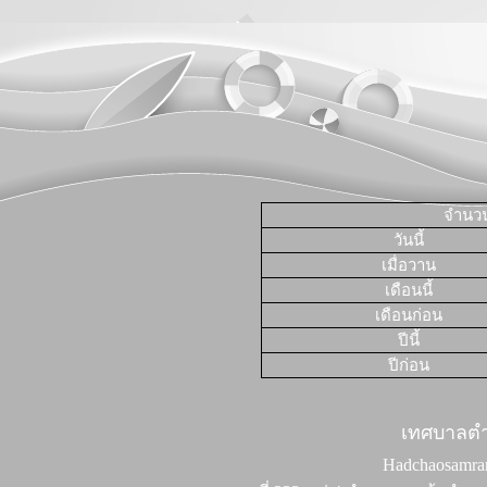
จำนวนผ
วันนี้
เมื่อวาน
เดือนนี้
เดือนก่อน
ปีนี้
ปีก่อน
เทศบาลต
Hadchaosamran 