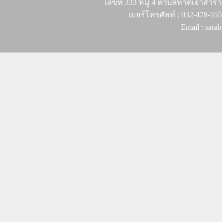
เลขที่ 333 หมู่ 4 ตำบลหาดเจ้าสำรา
เบอร์โทรศัพท์ : 032-478-55
Email : sar