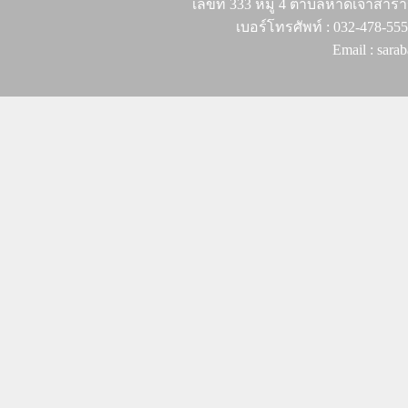
เลขที่ 333 หมู่ 4 ตำบลหาดเจ้าสำรา
เบอร์โทรศัพท์ : 032-478-55
Email : sar