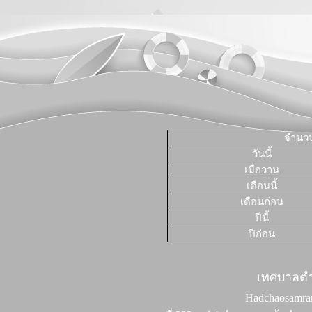
จำนวนผ
วันนี้
เมื่อวาน
เดือนนี้
เดือนก่อน
ปีนี้
ปีก่อน
เทศบาลต
Hadchaosamran 