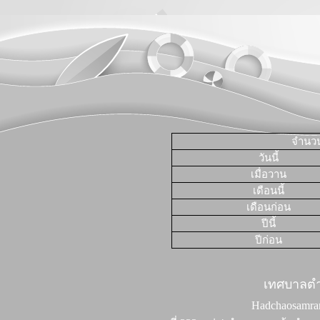
จำนวนผ
วันนี้
เมื่อวาน
เดือนนี้
เดือนก่อน
ปีนี้
ปีก่อน
เทศบาลต
Hadchaosamran 