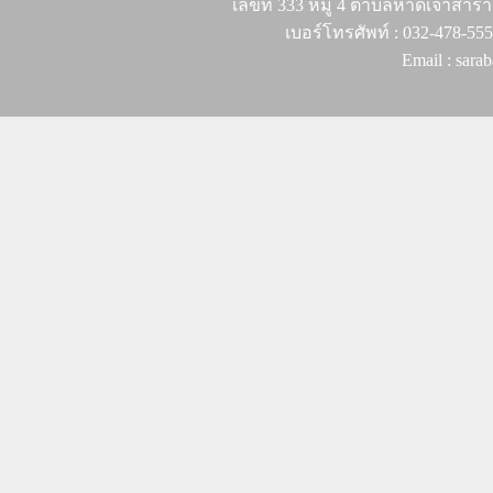
เลขที่ 333 หมู่ 4 ตำบลหาดเจ้าสำรา
เบอร์โทรศัพท์ : 032-478-55
Email : sar