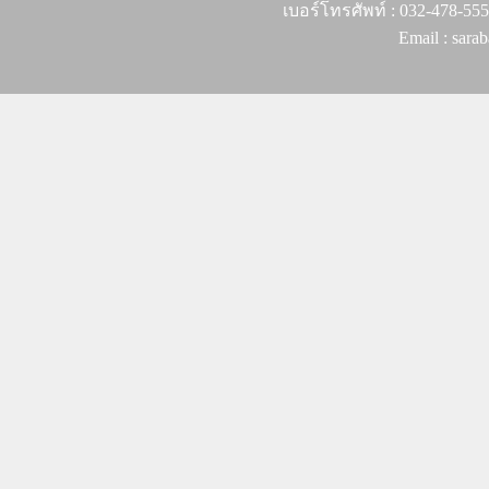
เบอร์โทรศัพท์ : 032-478-55
Email : sar