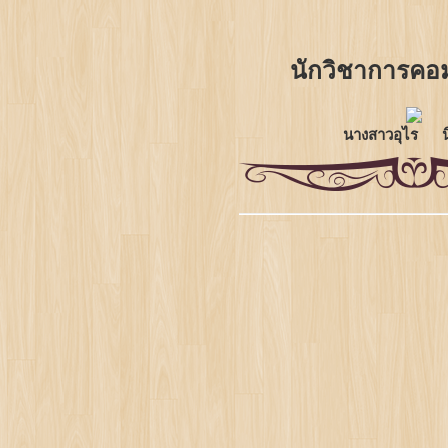
นักวิชาการคอม
นางสาวอุไร น